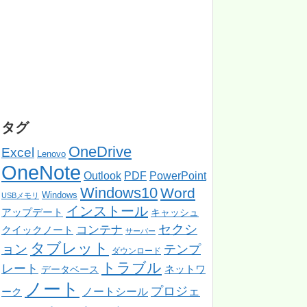
タグ
OneDrive
Excel
Lenovo
OneNote
PowerPoint
Outlook
PDF
Windows10
Word
Windows
USBメモリ
インストール
アップデート
キャッシュ
セクシ
コンテナ
クイックノート
サーバー
タブレット
ョン
テンプ
ダウンロード
トラブル
レート
ネットワ
データベース
ノート
プロジェ
ノートシール
ーク