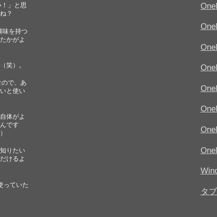
い！」と思
One
ね？
On
、興味を持つ
たかがよ
On
（笑）。
On
なので、あ
On
いと使い
On
自体がよ
んです
One
）
On
知りたい
だけるよ
Wi
を使っていた
タブ