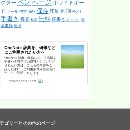
ペン
ページ
クター
ホワイトボー
保存
ド
同期
印刷
メール
中古
価格
子ども
手書き
無料
授業
落書きノート
表
検索
議事録
連携
OneNote 辞典を、研修など
にご利用されたい方へ
OneNote 辞典で発信している情報を
研修や各種学習の資料としてご利用
されたい方は、こちらの内容をご一
読ください。ご利用条件や諸注意に
ついてご説明いたします。
onenote.hprs1.com
テゴリーとその他のページ