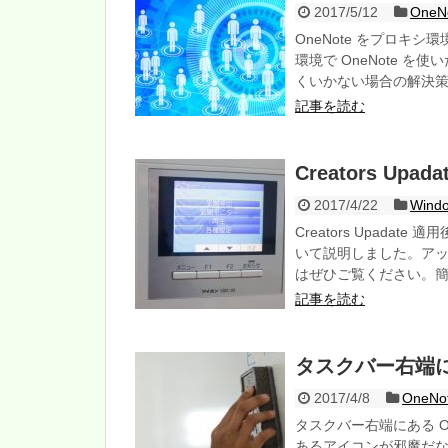
2017/5/12
One
OneNote をプロキ
環境で OneNote を
くいかない場合の解決
記事を読む
Creators U
2017/4/22
Win
Creators Upadat
いて説明しました。ア
はぜひご覧ください。
記事を読む
タスクバー右端に
2017/4/8
OneN
タスクバー右端にある O
あるアイコンが邪魔だ