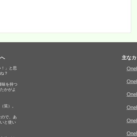
方へ
主なカ
い！」と思
One
ね？
On
、興味を持つ
たかがよ
On
（笑）。
On
なので、あ
On
いと使い
On