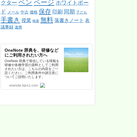
ペン
ページ
クター
ホワイトボー
保存
ド
同期
印刷
メール
中古
価格
子ども
手書き
無料
授業
落書きノート
表
検索
議事録
連携
OneNote 辞典を、研修など
にご利用されたい方へ
OneNote 辞典で発信している情報を
研修や各種学習の資料としてご利用
されたい方は、こちらの内容をご一
読ください。ご利用条件や諸注意に
ついてご説明いたします。
onenote.hprs1.com