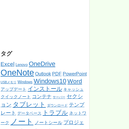
タグ
OneDrive
Excel
Lenovo
OneNote
PowerPoint
Outlook
PDF
Windows10
Word
Windows
USBメモリ
インストール
アップデート
キャッシュ
セクシ
コンテナ
クイックノート
サーバー
タブレット
ョン
テンプ
ダウンロード
トラブル
レート
ネットワ
データベース
ノート
プロジェ
ノートシール
ーク