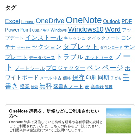
タグ
OneNote
OneDrive
Excel
Outlook
PDF
Lenovo
Windows10
Word
PowerPoint
アッ
Windows
USBメモリ
インストール
コン
プデート
クイックノート
キャッシュ
タブレット
セクション
テン
テナ
ダウンロード
サーバー
ノー
トラブル
プレート
ネットワーク
データベース
ト
ペン
ページ
プロジェクター
ホ
ノートシール
手
保存
ワイトボード
同期
印刷
メール
中古
価格
子ども
書き
無料
授業
落書きノート
表
議事録
連携
検索
OneNote 辞典を、研修などにご利用されたい
方へ
OneNote 辞典で発信している情報を研修や各種学習の資料と
してご利用されたい方は、こちらの内容をご一読ください。
ご利用条件や諸注意についてご説明いたします。