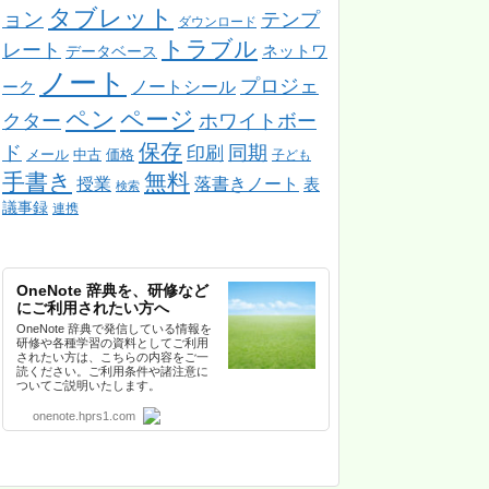
タブレット
ョン
テンプ
ダウンロード
トラブル
レート
ネットワ
データベース
ノート
プロジェ
ノートシール
ーク
ペン
ページ
クター
ホワイトボー
保存
ド
同期
印刷
メール
中古
価格
子ども
手書き
無料
授業
落書きノート
表
検索
議事録
連携
OneNote 辞典を、研修など
にご利用されたい方へ
OneNote 辞典で発信している情報を
研修や各種学習の資料としてご利用
されたい方は、こちらの内容をご一
読ください。ご利用条件や諸注意に
ついてご説明いたします。
onenote.hprs1.com