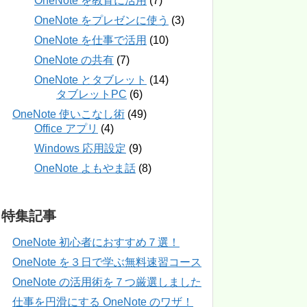
OneNote を教育に活用
(7)
OneNote をプレゼンに使う
(3)
OneNote を仕事で活用
(10)
OneNote の共有
(7)
OneNote とタブレット
(14)
タブレットPC
(6)
OneNote 使いこなし術
(49)
Office アプリ
(4)
Windows 応用設定
(9)
OneNote よもやま話
(8)
特集記事
OneNote 初心者におすすめ７選！
OneNote を３日で学ぶ無料速習コース
OneNote の活用術を７つ厳選しました
仕事を円滑にする OneNote のワザ！